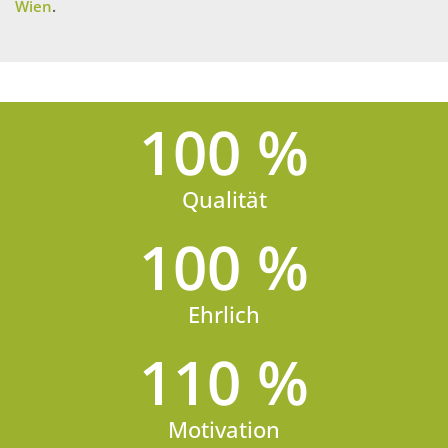
Wien
.
100
 %
Qualität
100
 %
Ehrlich
110
 %
Motivation