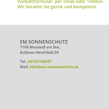
Kontaktformular, per Email oder Telefon.
Wir beraten Sie gerne und kompetent.
EM SONNENSCHUTZ
7100 Neusiedl am See,
Äußeres Hirschfeld 29
Tel.:
02167/42297
Mail:
info@em-sonnenschutz.at