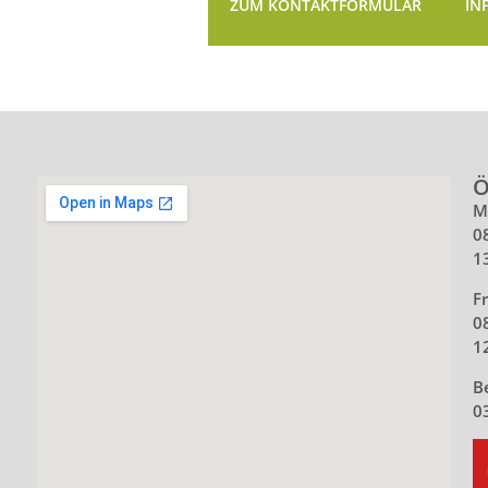
ZUM KONTAKTFORMULAR
IN
Ö
M
0
1
Fr
0
1
B
0